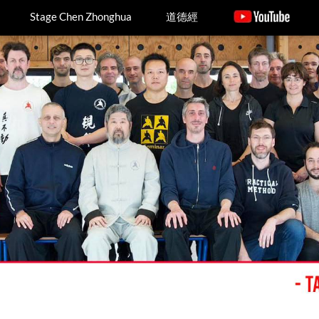
Stage Chen Zhonghua
道德經