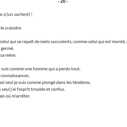
- 20 -
de
o
(un
oui
lent) !
le craindre.
elui qui se repaît de mets succulents, comme celui qui est monté, 
e germé.
 sa mère.
je suis comme une homme qui a perdu tout.
e connaissances.
oi seul je suis comme plongé dans les ténèbres.
l j'ai l'esprit trouble et confus.
ais où m'arrêter.